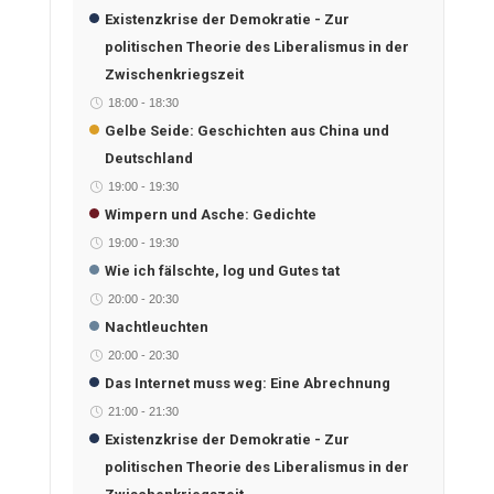
Existenzkrise der Demokratie - Zur
politischen Theorie des Liberalismus in der
Zwischenkriegszeit
18:00
-
18:30
Gelbe Seide: Geschichten aus China und
Deutschland
19:00
-
19:30
Wimpern und Asche: Gedichte
19:00
-
19:30
Wie ich fälschte, log und Gutes tat
20:00
-
20:30
Nachtleuchten
20:00
-
20:30
Das Internet muss weg: Eine Abrechnung
21:00
-
21:30
Existenzkrise der Demokratie - Zur
politischen Theorie des Liberalismus in der