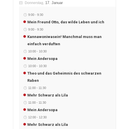
17. Januar
Donnerstag,
9:00
-
9:30
Mein Freund Otto, das wilde Leben und ich
9:00
-
9:30
Kannawoniwasein! Manchmal muss man
einfach verduften
10:00
-
10:30
Mein Andersopa
10:00
-
10:30
Theo und das Geheimnis des schwarzen
Raben
11:00
-
11:30
Mehr Schwarz als Lila
11:00
-
11:30
Mein Andersopa
12:00
-
12:30
Mehr Schwarz als Lila