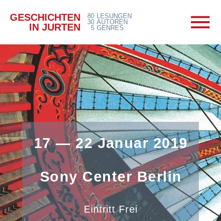
GESCHICHTEN
80
LESUNGEN
30
AUTOREN
IN JURTEN
5
GENRES
17 — 22 Januar 2019
Sony Center Berlin
Eintritt Frei