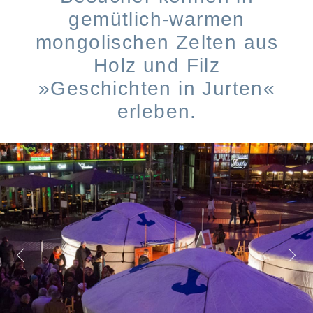
gemütlich-warmen
mongolischen Zelten aus
Holz und Filz
»Geschichten in Jurten«
erleben.