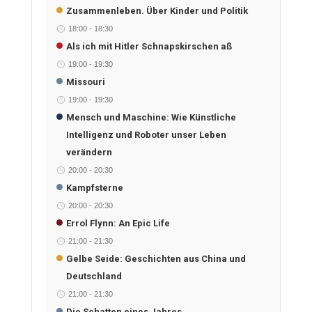
Zusammenleben. Über Kinder und Politik
18:00
-
18:30
Als ich mit Hitler Schnapskirschen aß
19:00
-
19:30
Missouri
19:00
-
19:30
Mensch und Maschine: Wie Künstliche
Intelligenz und Roboter unser Leben
verändern
20:00
-
20:30
Kampfsterne
20:00
-
20:30
Errol Flynn: An Epic Life
21:00
-
21:30
Gelbe Seide: Geschichten aus China und
Deutschland
21:00
-
21:30
Die Schatten eines Jahres