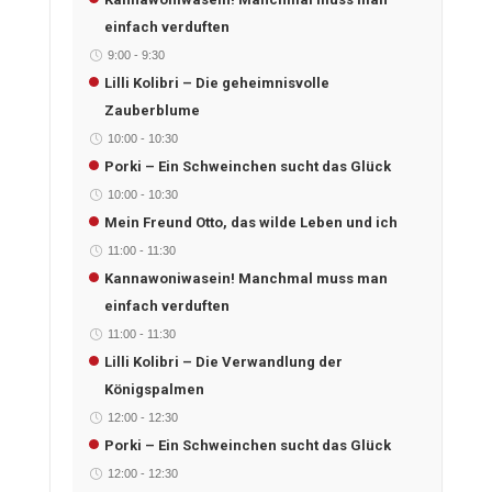
einfach verduften
9:00
-
9:30
Lilli Kolibri – Die geheimnisvolle
Zauberblume
10:00
-
10:30
Porki – Ein Schweinchen sucht das Glück
10:00
-
10:30
Mein Freund Otto, das wilde Leben und ich
11:00
-
11:30
Kannawoniwasein! Manchmal muss man
einfach verduften
11:00
-
11:30
Lilli Kolibri – Die Verwandlung der
Königspalmen
12:00
-
12:30
Porki – Ein Schweinchen sucht das Glück
12:00
-
12:30