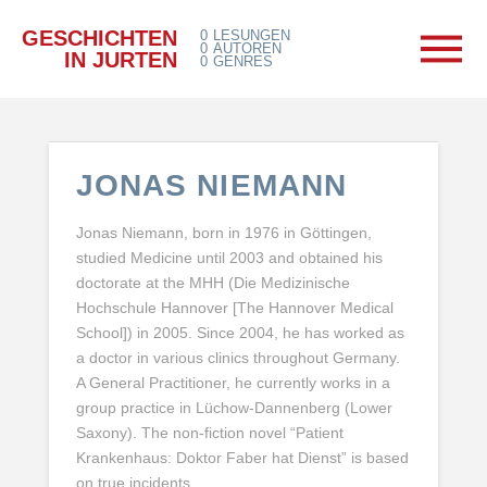
GESCHICHTEN
0
LESUNGEN
0
AUTOREN
IN JURTEN
0
GENRES
JONAS NIEMANN
Jonas Niemann, born in 1976 in Göttingen,
studied Medicine until 2003 and obtained his
doctorate at the MHH (Die Medizinische
Hochschule Hannover [The Hannover Medical
School]) in 2005. Since 2004, he has worked as
a doctor in various clinics throughout Germany.
A General Practitioner, he currently works in a
group practice in Lüchow-Dannenberg (Lower
Saxony). The non-fiction novel “Patient
Krankenhaus: Doktor Faber hat Dienst” is based
on true incidents.