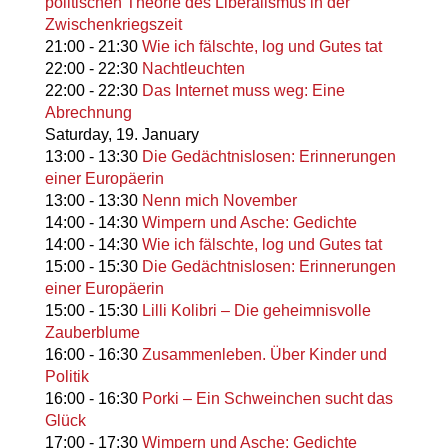
politischen Theorie des Liberalismus in der
Zwischenkriegszeit
21:00
-
21:30
Wie ich fälschte, log und Gutes tat
22:00
-
22:30
Nachtleuchten
22:00
-
22:30
Das Internet muss weg: Eine
Abrechnung
Saturday,
19. January
13:00
-
13:30
Die Gedächtnislosen: Erinnerungen
einer Europäerin
13:00
-
13:30
Nenn mich November
14:00
-
14:30
Wimpern und Asche: Gedichte
14:00
-
14:30
Wie ich fälschte, log und Gutes tat
15:00
-
15:30
Die Gedächtnislosen: Erinnerungen
einer Europäerin
15:00
-
15:30
Lilli Kolibri – Die geheimnisvolle
Zauberblume
16:00
-
16:30
Zusammenleben. Über Kinder und
Politik
16:00
-
16:30
Porki – Ein Schweinchen sucht das
Glück
17:00
-
17:30
Wimpern und Asche: Gedichte