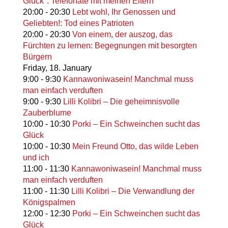
Glück": Telefonate mit meinen Eltern
20:00
-
20:30
Lebt wohl, Ihr Genossen und
Geliebten!: Tod eines Patrioten
20:00
-
20:30
Von einem, der auszog, das
Fürchten zu lernen: Begegnungen mit besorgten
Bürgern
Friday,
18. January
9:00
-
9:30
Kannawoniwasein! Manchmal muss
man einfach verduften
9:00
-
9:30
Lilli Kolibri – Die geheimnisvolle
Zauberblume
10:00
-
10:30
Porki – Ein Schweinchen sucht das
Glück
10:00
-
10:30
Mein Freund Otto, das wilde Leben
und ich
11:00
-
11:30
Kannawoniwasein! Manchmal muss
man einfach verduften
11:00
-
11:30
Lilli Kolibri – Die Verwandlung der
Königspalmen
12:00
-
12:30
Porki – Ein Schweinchen sucht das
Glück