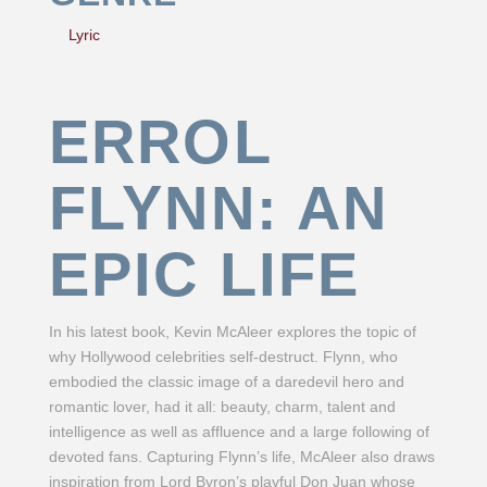
Lyric
ERROL
FLYNN: AN
EPIC LIFE
In his latest book, Kevin McAleer explores the topic of
why Hollywood celebrities self-destruct. Flynn, who
embodied the classic image of a daredevil hero and
romantic lover, had it all: beauty, charm, talent and
intelligence as well as affluence and a large following of
devoted fans. Capturing Flynn’s life, McAleer also draws
inspiration from Lord Byron’s playful Don Juan whose