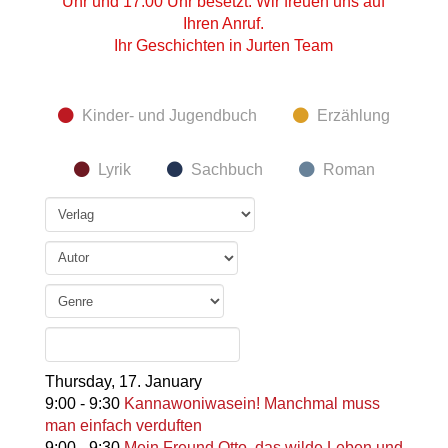
Uhr und 17:00 Uhr besetzt. Wir freuen uns auf
Ihren Anruf.
Ihr Geschichten in Jurten Team
Kinder- und Jugendbuch
Erzählung
Lyrik
Sachbuch
Roman
Thursday,
17. January
9:00
-
9:30
Kannawoniwasein! Manchmal muss
man einfach verduften
9:00
-
9:30
Mein Freund Otto, das wilde Leben und