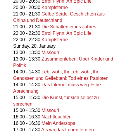
20:00
-
20:30
Errol Flynn: An Epic Life
20:00
-
20:30
Kampfsterne
21:00
-
21:30
Gelbe Seide: Geschichten aus
China und Deutschland
21:00
-
21:30
Die Schatten eines Jahres
22:00
-
22:30
Errol Flynn: An Epic Life
22:00
-
22:30
Kampfsterne
Sunday,
20. January
13:00
-
13:30
Missouri
13:00
-
13:30
Zusammenleben. Über Kinder und
Politik
14:00
-
14:30
Lebt wohl, Ihr Lebt wohl, Ihr
Genossen und Geliebten!: Tod eines Patrioten
14:00
-
14:30
Das Internet muss weg: Eine
Abrechnung
15:00
-
15:30
Die Kunst, für sich selbst zu
sprechen
15:00
-
15:30
Missouri
16:00
-
16:30
Nachtleuchten
16:00
-
16:30
Mein Andersopa
17:00
-
17:30
Als wir das Lügen lernten