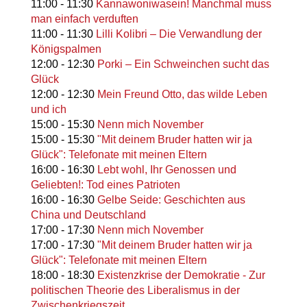
11:00
-
11:30
Kannawoniwasein! Manchmal muss
man einfach verduften
11:00
-
11:30
Lilli Kolibri – Die Verwandlung der
Königspalmen
12:00
-
12:30
Porki – Ein Schweinchen sucht das
Glück
12:00
-
12:30
Mein Freund Otto, das wilde Leben
und ich
15:00
-
15:30
Nenn mich November
15:00
-
15:30
"Mit deinem Bruder hatten wir ja
Glück": Telefonate mit meinen Eltern
16:00
-
16:30
Lebt wohl, Ihr Genossen und
Geliebten!: Tod eines Patrioten
16:00
-
16:30
Gelbe Seide: Geschichten aus
China und Deutschland
17:00
-
17:30
Nenn mich November
17:00
-
17:30
"Mit deinem Bruder hatten wir ja
Glück": Telefonate mit meinen Eltern
18:00
-
18:30
Existenzkrise der Demokratie - Zur
politischen Theorie des Liberalismus in der
Zwischenkriegszeit