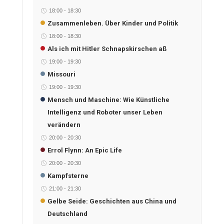
18:00
-
18:30
Zusammenleben. Über Kinder und Politik
18:00
-
18:30
Als ich mit Hitler Schnapskirschen aß
19:00
-
19:30
Missouri
19:00
-
19:30
Mensch und Maschine: Wie Künstliche
Intelligenz und Roboter unser Leben
verändern
20:00
-
20:30
Errol Flynn: An Epic Life
20:00
-
20:30
Kampfsterne
21:00
-
21:30
Gelbe Seide: Geschichten aus China und
Deutschland