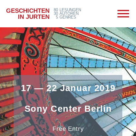
GESCHICHTEN
80
LESUNGEN
30
AUTOREN
IN JURTEN
5
GENRES
17 — 22 Januar 2019
Sony Center Berlin
Free Entry