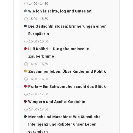
14:00
-
14:30
Wie ich fälschte, log und Gutes tat
15:00
-
15:30
Die Gedächtnislosen: Erinnerungen einer
Europäerin
15:00
-
15:30
Lilli Kolibri – Die geheimnisvolle
Zauberblume
16:00
-
16:30
Zusammenleben. Über Kinder und Politik
16:00
-
16:30
Porki – Ein Schweinchen sucht das Glück
17:00
-
17:30
Wimpern und Asche: Gedichte
17:00
-
17:30
Mensch und Maschine: Wie Künstliche
Intelligenz und Roboter unser Leben
verändern