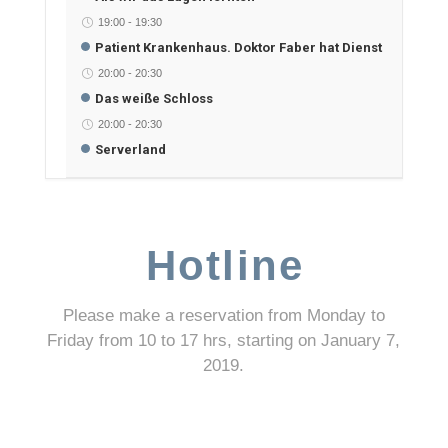
19:00
-
19:30
Patient Krankenhaus. Doktor Faber hat Dienst
20:00
-
20:30
Das weiße Schloss
20:00
-
20:30
Serverland
Hotline
Please make a reservation from Monday to
Friday from 10 to 17 hrs, starting on January 7,
2019.