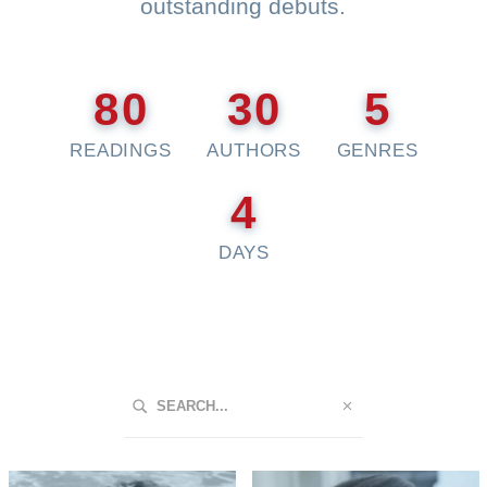
outstanding debuts.
80
30
5
READINGS
AUTHORS
GENRES
4
DAYS