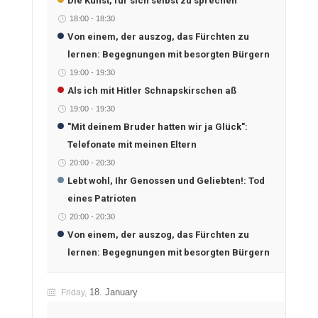
Die Kunst, für sich selbst zu sprechen
18:00
-
18:30
Von einem, der auszog, das Fürchten zu
lernen: Begegnungen mit besorgten Bürgern
19:00
-
19:30
Als ich mit Hitler Schnapskirschen aß
19:00
-
19:30
"Mit deinem Bruder hatten wir ja Glück":
Telefonate mit meinen Eltern
20:00
-
20:30
Lebt wohl, Ihr Genossen und Geliebten!: Tod
eines Patrioten
20:00
-
20:30
Von einem, der auszog, das Fürchten zu
lernen: Begegnungen mit besorgten Bürgern
18. January
Friday,