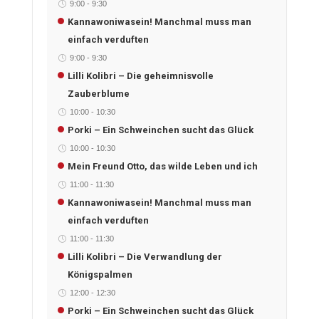
9:00
-
9:30
Kannawoniwasein! Manchmal muss man
einfach verduften
9:00
-
9:30
Lilli Kolibri – Die geheimnisvolle
Zauberblume
10:00
-
10:30
Porki – Ein Schweinchen sucht das Glück
10:00
-
10:30
Mein Freund Otto, das wilde Leben und ich
11:00
-
11:30
Kannawoniwasein! Manchmal muss man
einfach verduften
11:00
-
11:30
Lilli Kolibri – Die Verwandlung der
Königspalmen
12:00
-
12:30
Porki – Ein Schweinchen sucht das Glück