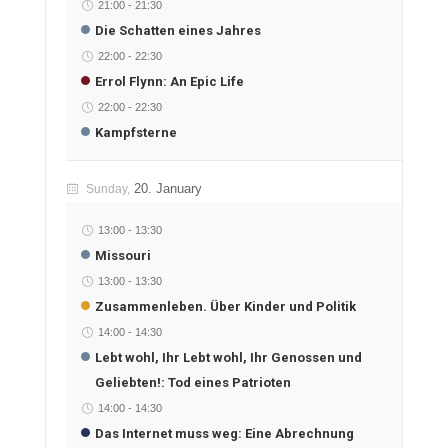
21:00
-
21:30
Die Schatten eines Jahres
22:00
-
22:30
Errol Flynn: An Epic Life
22:00
-
22:30
Kampfsterne
20. January
Sunday,
13:00
-
13:30
Missouri
13:00
-
13:30
Zusammenleben. Über Kinder und Politik
14:00
-
14:30
Lebt wohl, Ihr Lebt wohl, Ihr Genossen und
Geliebten!: Tod eines Patrioten
14:00
-
14:30
Das Internet muss weg: Eine Abrechnung