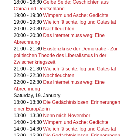
18:00
-
18:30
Gelbe Seide: Geschichten aus
China und Deutschland
19:00
-
19:30
Wimpern und Asche: Gedichte
19:00
-
19:30
Wie ich fälschte, log und Gutes tat
20:00
-
20:30
Nachtleuchten
20:00
-
20:30
Das Internet muss weg: Eine
Abrechnung
21:00
-
21:30
Existenzkrise der Demokratie - Zur
politischen Theorie des Liberalismus in der
Zwischenkriegszeit
21:00
-
21:30
Wie ich fälschte, log und Gutes tat
22:00
-
22:30
Nachtleuchten
22:00
-
22:30
Das Internet muss weg: Eine
Abrechnung
Saturday,
19. January
13:00
-
13:30
Die Gedächtnislosen: Erinnerungen
einer Europäerin
13:00
-
13:30
Nenn mich November
14:00
-
14:30
Wimpern und Asche: Gedichte
14:00
-
14:30
Wie ich fälschte, log und Gutes tat
15:00
-
15:30
Die Gedächtnislosen: Erinnerungen