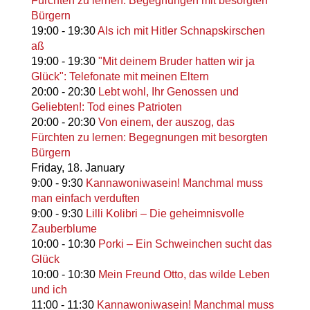
Fürchten zu lernen: Begegnungen mit besorgten
Bürgern
19:00
-
19:30
Als ich mit Hitler Schnapskirschen
aß
19:00
-
19:30
"Mit deinem Bruder hatten wir ja
Glück": Telefonate mit meinen Eltern
20:00
-
20:30
Lebt wohl, Ihr Genossen und
Geliebten!: Tod eines Patrioten
20:00
-
20:30
Von einem, der auszog, das
Fürchten zu lernen: Begegnungen mit besorgten
Bürgern
Friday,
18. January
9:00
-
9:30
Kannawoniwasein! Manchmal muss
man einfach verduften
9:00
-
9:30
Lilli Kolibri – Die geheimnisvolle
Zauberblume
10:00
-
10:30
Porki – Ein Schweinchen sucht das
Glück
10:00
-
10:30
Mein Freund Otto, das wilde Leben
und ich
11:00
-
11:30
Kannawoniwasein! Manchmal muss