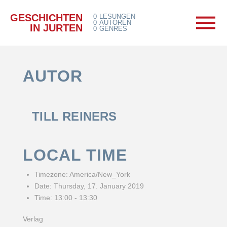
GESCHICHTEN
0
LESUNGEN
0
AUTOREN
IN JURTEN
0
GENRES
AUTOR
TILL REINERS
LOCAL TIME
Timezone:
America/New_York
Date:
Thursday, 17. January 2019
Time:
13:00 - 13:30
Verlag