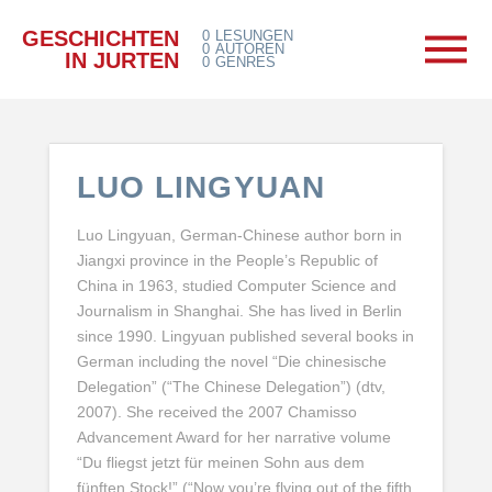
GESCHICHTEN
0
LESUNGEN
0
AUTOREN
IN JURTEN
0
GENRES
LUO LINGYUAN
Luo Lingyuan, German-Chinese author born in
Jiangxi province in the People’s Republic of
China in 1963, studied Computer Science and
Journalism in Shanghai. She has lived in Berlin
since 1990. Lingyuan published several books in
German including the novel “Die chinesische
Delegation” (“The Chinese Delegation”) (dtv,
2007). She received the 2007 Chamisso
Advancement Award for her narrative volume
“Du fliegst jetzt für meinen Sohn aus dem
fünften Stock!” (“Now you’re flying out of the fifth