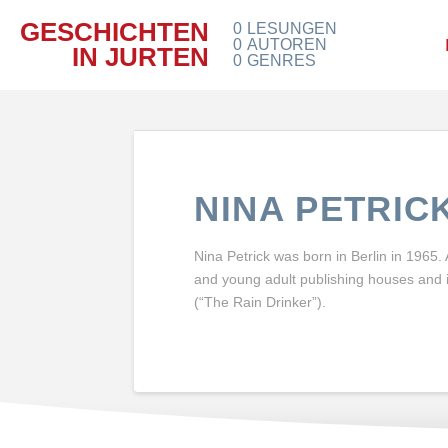
GESCHICHTEN
0
LESUNGEN
0
AUTOREN
IN JURTEN
0
GENRES
NINA PETRIC
Nina Petrick was born in Berlin in 1965.
and young adult publishing houses and in
(“The Rain Drinker”).