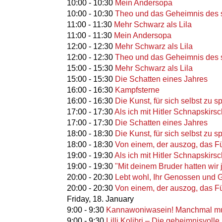
10:00
-
10:30
Mein Andersopa
10:00
-
10:30
Theo und das Geheimnis des
11:00
-
11:30
Mehr Schwarz als Lila
11:00
-
11:30
Mein Andersopa
12:00
-
12:30
Mehr Schwarz als Lila
12:00
-
12:30
Theo und das Geheimnis des
15:00
-
15:30
Mehr Schwarz als Lila
15:00
-
15:30
Die Schatten eines Jahres
16:00
-
16:30
Kampfsterne
16:00
-
16:30
Die Kunst, für sich selbst zu 
17:00
-
17:30
Als ich mit Hitler Schnapskirs
17:00
-
17:30
Die Schatten eines Jahres
18:00
-
18:30
Die Kunst, für sich selbst zu 
18:00
-
18:30
Von einem, der auszog, das F
19:00
-
19:30
Als ich mit Hitler Schnapskirs
19:00
-
19:30
"Mit deinem Bruder hatten wir 
20:00
-
20:30
Lebt wohl, Ihr Genossen und Ge
20:00
-
20:30
Von einem, der auszog, das F
Friday,
18. January
9:00
-
9:30
Kannawoniwasein! Manchmal mus
9:00
-
9:30
Lilli Kolibri – Die geheimnisvol