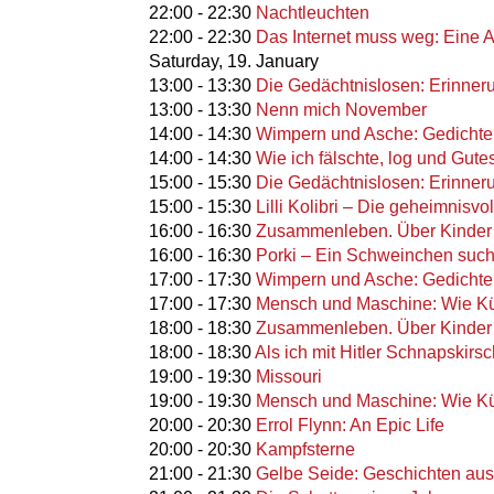
22:00
-
22:30
Nachtleuchten
22:00
-
22:30
Das Internet muss weg: Eine 
Saturday,
19. January
13:00
-
13:30
Die Gedächtnislosen: Erinner
13:00
-
13:30
Nenn mich November
14:00
-
14:30
Wimpern und Asche: Gedichte
14:00
-
14:30
Wie ich fälschte, log und Gutes
15:00
-
15:30
Die Gedächtnislosen: Erinner
15:00
-
15:30
Lilli Kolibri – Die geheimnisv
16:00
-
16:30
Zusammenleben. Über Kinder u
16:00
-
16:30
Porki – Ein Schweinchen such
17:00
-
17:30
Wimpern und Asche: Gedichte
17:00
-
17:30
Mensch und Maschine: Wie Kün
18:00
-
18:30
Zusammenleben. Über Kinder u
18:00
-
18:30
Als ich mit Hitler Schnapskirs
19:00
-
19:30
Missouri
19:00
-
19:30
Mensch und Maschine: Wie Kün
20:00
-
20:30
Errol Flynn: An Epic Life
20:00
-
20:30
Kampfsterne
21:00
-
21:30
Gelbe Seide: Geschichten au