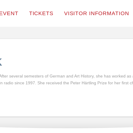
EVENT
TICKETS
VISITOR INFORMATION
K
 After several semesters of German and Art History, she has worked as a
 radio since 1997. She received the Peter Härtling Prize for her first c