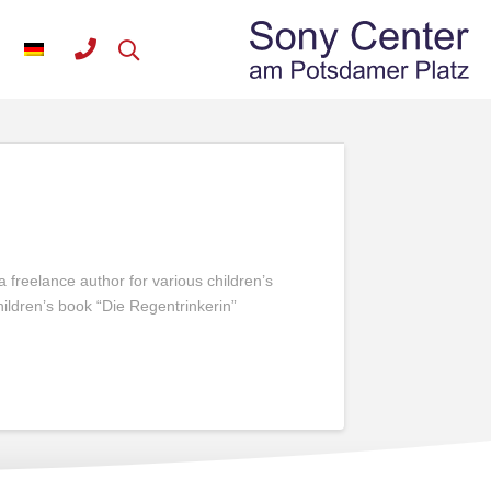
 freelance author for various children’s
hildren’s book “Die Regentrinkerin”