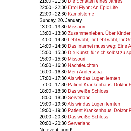
21:00
-
21:30
Die Schatten eines Jahres
22:00
-
22:30
Errol Flynn: An Epic Life
22:00
-
22:30
Kampfsterne
Sunday,
20. January
13:00
-
13:30
Missouri
13:00
-
13:30
Zusammenleben. Über Kinder u
14:00
-
14:30
Lebt wohl, Ihr Lebt wohl, Ihr 
14:00
-
14:30
Das Internet muss weg: Eine 
15:00
-
15:30
Die Kunst, für sich selbst zu 
15:00
-
15:30
Missouri
16:00
-
16:30
Nachtleuchten
16:00
-
16:30
Mein Andersopa
17:00
-
17:30
Als wir das Lügen lernten
17:00
-
17:30
Patient Krankenhaus. Doktor F
18:00
-
18:30
Das weiße Schloss
18:00
-
18:30
Serverland
19:00
-
19:30
Als wir das Lügen lernten
19:00
-
19:30
Patient Krankenhaus. Doktor F
20:00
-
20:30
Das weiße Schloss
20:00
-
20:30
Serverland
No event found!