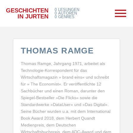
GESCHICHTEN
0
LESUNGEN
0
AUTOREN
IN JURTEN
0
GENRES
THOMAS RAMGE
Thomas Ramge, Jahrgang 1971, arbeitet als
Technologie-Korrespondent für das
Wirtschaftsmagazin » brand eins« und schreibt
für » The Economist«. Er veröffentlichte 12
Sachbücher und einen Roman, darunter den
Spiegel-Bestseller »Die Flicks« sowie die
Standardwerke »DataUser« und »Das Digital«.
Seine Bücher wurden u.a. mit dem International
Book Award 2018, dem Herbert Quandt
Medienpreis, dem Deutschen
Wirtschaftsbuchpreis, dem ADC-Award und dem