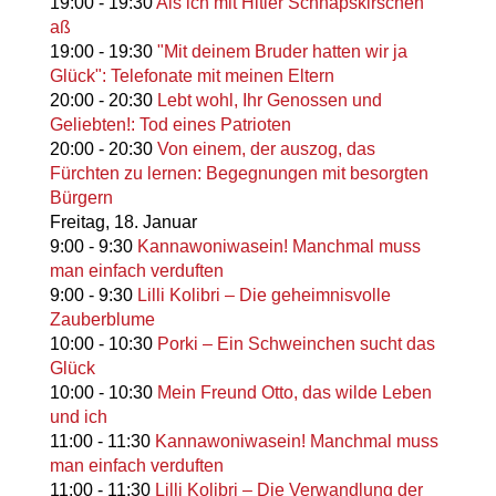
19:00
-
19:30
Als ich mit Hitler Schnapskirschen
aß
19:00
-
19:30
"Mit deinem Bruder hatten wir ja
Glück": Telefonate mit meinen Eltern
20:00
-
20:30
Lebt wohl, Ihr Genossen und
Geliebten!: Tod eines Patrioten
20:00
-
20:30
Von einem, der auszog, das
Fürchten zu lernen: Begegnungen mit besorgten
Bürgern
Freitag,
18. Januar
9:00
-
9:30
Kannawoniwasein! Manchmal muss
man einfach verduften
9:00
-
9:30
Lilli Kolibri – Die geheimnisvolle
Zauberblume
10:00
-
10:30
Porki – Ein Schweinchen sucht das
Glück
10:00
-
10:30
Mein Freund Otto, das wilde Leben
und ich
11:00
-
11:30
Kannawoniwasein! Manchmal muss
man einfach verduften
11:00
-
11:30
Lilli Kolibri – Die Verwandlung der