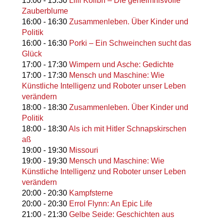
15:00
-
15:30
Lilli Kolibri – Die geheimnisvolle
Zauberblume
16:00
-
16:30
Zusammenleben. Über Kinder und
Politik
16:00
-
16:30
Porki – Ein Schweinchen sucht das
Glück
17:00
-
17:30
Wimpern und Asche: Gedichte
17:00
-
17:30
Mensch und Maschine: Wie
Künstliche Intelligenz und Roboter unser Leben
verändern
18:00
-
18:30
Zusammenleben. Über Kinder und
Politik
18:00
-
18:30
Als ich mit Hitler Schnapskirschen
aß
19:00
-
19:30
Missouri
19:00
-
19:30
Mensch und Maschine: Wie
Künstliche Intelligenz und Roboter unser Leben
verändern
20:00
-
20:30
Kampfsterne
20:00
-
20:30
Errol Flynn: An Epic Life
21:00
-
21:30
Gelbe Seide: Geschichten aus