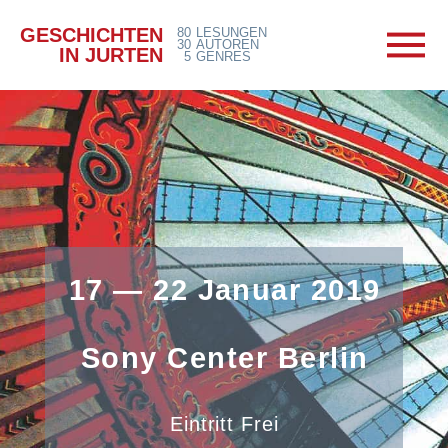
GESCHICHTEN
80
LESUNGEN
30
AUTOREN
IN JURTEN
5
GENRES
17 — 22 Januar 2019
Sony Center Berlin
Eintritt Frei