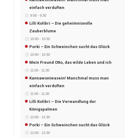
einfach verduften
9:00
-
9:30
Lilli Kolibri – Die geheimnisvolle
Zauberblume
10:00
-
10:30
Porki – Ein Schweinchen sucht das Glück
10:00
-
10:30
Mein Freund Otto, das wilde Leben und ich
11:00
-
11:30
Kannawoniwasein! Manchmal muss man
einfach verduften
11:00
-
11:30
Lilli Kolibri – Die Verwandlung der
Königspalmen
12:00
-
12:30
Porki – Ein Schweinchen sucht das Glück
12:00
-
12:30