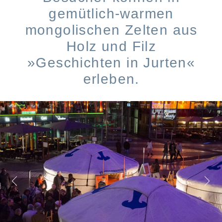
gemütlich-warmen
mongolischen Zelten aus
Holz und Filz
»Geschichten in Jurten«
erleben.