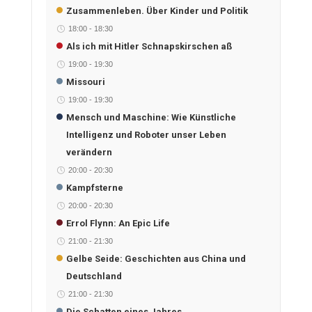
Zusammenleben. Über Kinder und Politik
18:00
-
18:30
Als ich mit Hitler Schnapskirschen aß
19:00
-
19:30
Missouri
19:00
-
19:30
Mensch und Maschine: Wie Künstliche
Intelligenz und Roboter unser Leben
verändern
20:00
-
20:30
Kampfsterne
20:00
-
20:30
Errol Flynn: An Epic Life
21:00
-
21:30
Gelbe Seide: Geschichten aus China und
Deutschland
21:00
-
21:30
Die Schatten eines Jahres