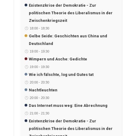
Existenzkrise der Demokratie - Zur
politischen Theorie des Liberalismus in der
Zwischenkriegszeit
18:00
-
18:30
Gelbe Seide: Geschichten aus China und
Deutschland
19:00
-
19:30
Wimpern und Asche: Gedichte
19:00
-
19:30
Wie ich fälschte, log und Gutes tat
20:00
-
20:30
Nachtleuchten
20:00
-
20:30
Das Internet muss weg: Eine Abrechnung
21:00
-
21:30
Existenzkrise der Demokratie - Zur
politischen Theorie des Liberalismus in der