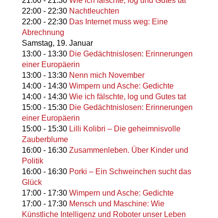
21:00
-
21:30
Wie ich fälschte, log und Gutes tat
22:00
-
22:30
Nachtleuchten
22:00
-
22:30
Das Internet muss weg: Eine
Abrechnung
Samstag,
19. Januar
13:00
-
13:30
Die Gedächtnislosen: Erinnerungen
einer Europäerin
13:00
-
13:30
Nenn mich November
14:00
-
14:30
Wimpern und Asche: Gedichte
14:00
-
14:30
Wie ich fälschte, log und Gutes tat
15:00
-
15:30
Die Gedächtnislosen: Erinnerungen
einer Europäerin
15:00
-
15:30
Lilli Kolibri – Die geheimnisvolle
Zauberblume
16:00
-
16:30
Zusammenleben. Über Kinder und
Politik
16:00
-
16:30
Porki – Ein Schweinchen sucht das
Glück
17:00
-
17:30
Wimpern und Asche: Gedichte
17:00
-
17:30
Mensch und Maschine: Wie
Künstliche Intelligenz und Roboter unser Leben