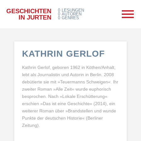
GESCHICHTEN
0
LESUNGEN
0
AUTOREN
IN JURTEN
0
GENRES
KATHRIN GERLOF
Kathrin Gerlof, geboren 1962 in Köthen/Anhalt,
lebt als Journalistin und Autorin in Berlin. 2008
debütierte sie mit »Teuermanns Schweigen«. Ihr
zweiter Roman »Alle Zeit« wurde euphorisch
besprochen. Nach »Lokale Erschütterung«
erschien »Das ist eine Geschichte« (2014), ein
weiterer Roman über »Brandstellen und wunde
Punkte der deutschen Historie« (Berliner
Zeitung).