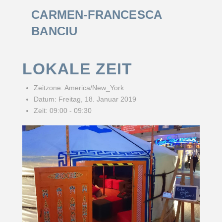
CARMEN-FRANCESCA
BANCIU
LOKALE ZEIT
Zeitzone:
America/New_York
Datum:
Freitag, 18. Januar 2019
Zeit:
09:00 - 09:30