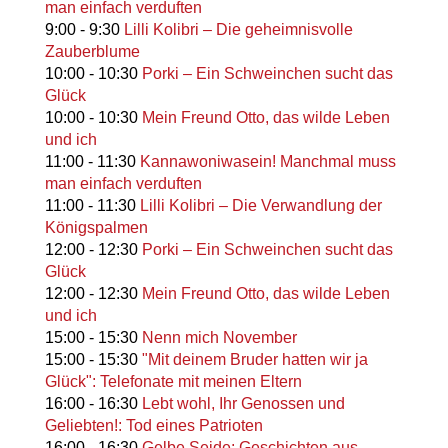
man einfach verduften
9:00
-
9:30
Lilli Kolibri – Die geheimnisvolle
Zauberblume
10:00
-
10:30
Porki – Ein Schweinchen sucht das
Glück
10:00
-
10:30
Mein Freund Otto, das wilde Leben
und ich
11:00
-
11:30
Kannawoniwasein! Manchmal muss
man einfach verduften
11:00
-
11:30
Lilli Kolibri – Die Verwandlung der
Königspalmen
12:00
-
12:30
Porki – Ein Schweinchen sucht das
Glück
12:00
-
12:30
Mein Freund Otto, das wilde Leben
und ich
15:00
-
15:30
Nenn mich November
15:00
-
15:30
"Mit deinem Bruder hatten wir ja
Glück": Telefonate mit meinen Eltern
16:00
-
16:30
Lebt wohl, Ihr Genossen und
Geliebten!: Tod eines Patrioten
16:00
-
16:30
Gelbe Seide: Geschichten aus