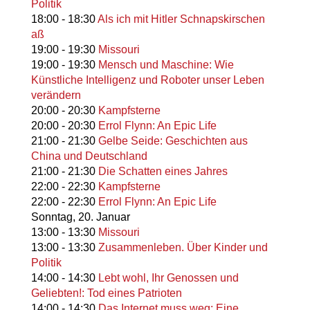
Politik
18:00
-
18:30
Als ich mit Hitler Schnapskirschen
aß
19:00
-
19:30
Missouri
19:00
-
19:30
Mensch und Maschine: Wie
Künstliche Intelligenz und Roboter unser Leben
verändern
20:00
-
20:30
Kampfsterne
20:00
-
20:30
Errol Flynn: An Epic Life
21:00
-
21:30
Gelbe Seide: Geschichten aus
China und Deutschland
21:00
-
21:30
Die Schatten eines Jahres
22:00
-
22:30
Kampfsterne
22:00
-
22:30
Errol Flynn: An Epic Life
Sonntag,
20. Januar
13:00
-
13:30
Missouri
13:00
-
13:30
Zusammenleben. Über Kinder und
Politik
14:00
-
14:30
Lebt wohl, Ihr Genossen und
Geliebten!: Tod eines Patrioten
14:00
-
14:30
Das Internet muss weg: Eine