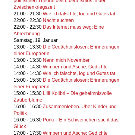
politischen Theorie des Liberalismus in der
Zwischenkriegszeit
21:00
-
21:30
Wie ich fälschte, log und Gutes tat
22:00
-
22:30
Nachtleuchten
22:00
-
22:30
Das Internet muss weg: Eine
Abrechnung
Samstag,
19. Januar
13:00
-
13:30
Die Gedächtnislosen: Erinnerungen
einer Europäerin
13:00
-
13:30
Nenn mich November
14:00
-
14:30
Wimpern und Asche: Gedichte
14:00
-
14:30
Wie ich fälschte, log und Gutes tat
15:00
-
15:30
Die Gedächtnislosen: Erinnerungen
einer Europäerin
15:00
-
15:30
Lilli Kolibri – Die geheimnisvolle
Zauberblume
16:00
-
16:30
Zusammenleben. Über Kinder und
Politik
16:00
-
16:30
Porki – Ein Schweinchen sucht das
Glück
17:00
-
17:30
Wimpern und Asche: Gedichte