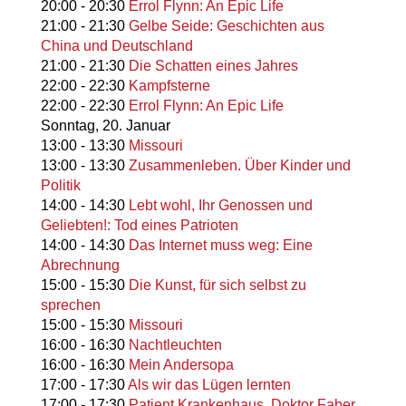
20:00
-
20:30
Errol Flynn: An Epic Life
21:00
-
21:30
Gelbe Seide: Geschichten aus
China und Deutschland
21:00
-
21:30
Die Schatten eines Jahres
22:00
-
22:30
Kampfsterne
22:00
-
22:30
Errol Flynn: An Epic Life
Sonntag,
20. Januar
13:00
-
13:30
Missouri
13:00
-
13:30
Zusammenleben. Über Kinder und
Politik
14:00
-
14:30
Lebt wohl, Ihr Genossen und
Geliebten!: Tod eines Patrioten
14:00
-
14:30
Das Internet muss weg: Eine
Abrechnung
15:00
-
15:30
Die Kunst, für sich selbst zu
sprechen
15:00
-
15:30
Missouri
16:00
-
16:30
Nachtleuchten
16:00
-
16:30
Mein Andersopa
17:00
-
17:30
Als wir das Lügen lernten
17:00
-
17:30
Patient Krankenhaus. Doktor Faber