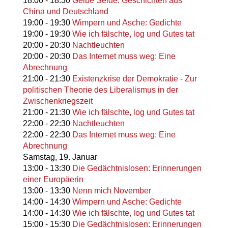
18:00
-
18:30
Gelbe Seide: Geschichten aus
China und Deutschland
19:00
-
19:30
Wimpern und Asche: Gedichte
19:00
-
19:30
Wie ich fälschte, log und Gutes tat
20:00
-
20:30
Nachtleuchten
20:00
-
20:30
Das Internet muss weg: Eine
Abrechnung
21:00
-
21:30
Existenzkrise der Demokratie - Zur
politischen Theorie des Liberalismus in der
Zwischenkriegszeit
21:00
-
21:30
Wie ich fälschte, log und Gutes tat
22:00
-
22:30
Nachtleuchten
22:00
-
22:30
Das Internet muss weg: Eine
Abrechnung
Samstag,
19. Januar
13:00
-
13:30
Die Gedächtnislosen: Erinnerungen
einer Europäerin
13:00
-
13:30
Nenn mich November
14:00
-
14:30
Wimpern und Asche: Gedichte
14:00
-
14:30
Wie ich fälschte, log und Gutes tat
15:00
-
15:30
Die Gedächtnislosen: Erinnerungen