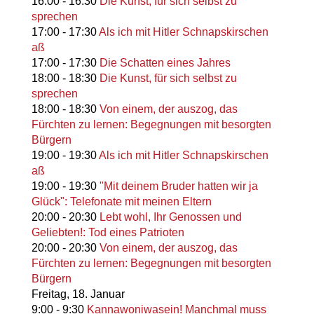
16:00
-
16:30
Die Kunst, für sich selbst zu
sprechen
17:00
-
17:30
Als ich mit Hitler Schnapskirschen
aß
17:00
-
17:30
Die Schatten eines Jahres
18:00
-
18:30
Die Kunst, für sich selbst zu
sprechen
18:00
-
18:30
Von einem, der auszog, das
Fürchten zu lernen: Begegnungen mit besorgten
Bürgern
19:00
-
19:30
Als ich mit Hitler Schnapskirschen
aß
19:00
-
19:30
"Mit deinem Bruder hatten wir ja
Glück": Telefonate mit meinen Eltern
20:00
-
20:30
Lebt wohl, Ihr Genossen und
Geliebten!: Tod eines Patrioten
20:00
-
20:30
Von einem, der auszog, das
Fürchten zu lernen: Begegnungen mit besorgten
Bürgern
Freitag,
18. Januar
9:00
-
9:30
Kannawoniwasein! Manchmal muss