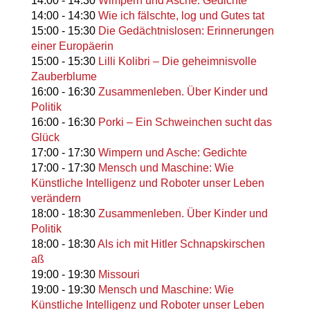
14:00
-
14:30
Wimpern und Asche: Gedichte
14:00
-
14:30
Wie ich fälschte, log und Gutes tat
15:00
-
15:30
Die Gedächtnislosen: Erinnerungen
einer Europäerin
15:00
-
15:30
Lilli Kolibri – Die geheimnisvolle
Zauberblume
16:00
-
16:30
Zusammenleben. Über Kinder und
Politik
16:00
-
16:30
Porki – Ein Schweinchen sucht das
Glück
17:00
-
17:30
Wimpern und Asche: Gedichte
17:00
-
17:30
Mensch und Maschine: Wie
Künstliche Intelligenz und Roboter unser Leben
verändern
18:00
-
18:30
Zusammenleben. Über Kinder und
Politik
18:00
-
18:30
Als ich mit Hitler Schnapskirschen
aß
19:00
-
19:30
Missouri
19:00
-
19:30
Mensch und Maschine: Wie
Künstliche Intelligenz und Roboter unser Leben