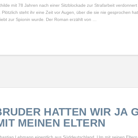
thilde mit 78 Jahren nach einer Sitzblockade zur Strafarbeit verdonnert
. Plötzlich steht ihr eine Zeit vor Augen, über die sie nie gesprochen ha
rliebt zur Spionin wurde. Der Roman erzählt von …
BRUDER HATTEN WIR JA 
MIT MEINEN ELTERN
bastian Lehmann eigentlich aus Süddeutschland. Um mit seinen Eltern