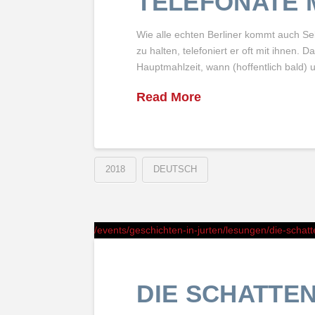
TELEFONATE 
Wie alle echten Berliner kommt auch Se
zu halten, telefoniert er oft mit ihnen. 
Hauptmahlzeit, wann (hoffentlich bald)
Read More
2018
DEUTSCH
/events/geschichten-in-jurten/lesungen/die-schatt
DIE SCHATTEN