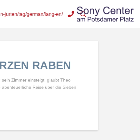
in-jurten/tag/german/lang-en/
ARZEN RABEN
n sein Zimmer einsteigt, glaubt Theo
e abenteuerliche Reise über die Sieben