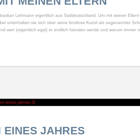
MIT MEINEN ELTERN
bastian Lehmann eigentlich aus Süddeutschland. Um mit seinen Eltern
Dabei unterhalten sie sich über seine brotlose Kunst als sogenannter Schri
 und wen (eigentlich egal) er endlich heiraten werde und warum immer 
en-eines-jahres-3/
 EINES JAHRES