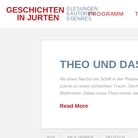
GESCHICHTEN
0
LESUNGEN
PROGRAMM
0
AUTOREN
IN JURTEN
0
GENRES
THEO UND DA
Als eines Nachts ein Schiff in der Plat
zuerst an einen schlechten Traum. Doch
Weltmeere. Dabei muss Theo immer wie
Read More
2018
AB 9 JAHREN
DEUTSCH