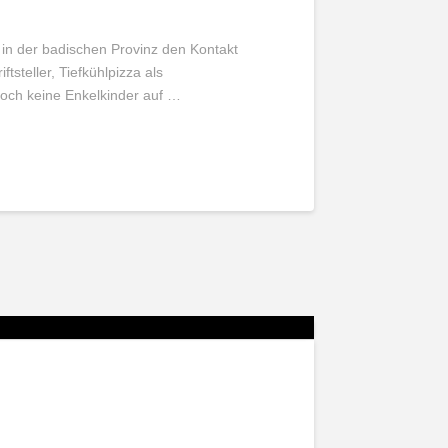
 in der badischen Provinz den Kontakt
ftsteller, Tiefkühlpizza als
noch keine Enkelkinder auf …