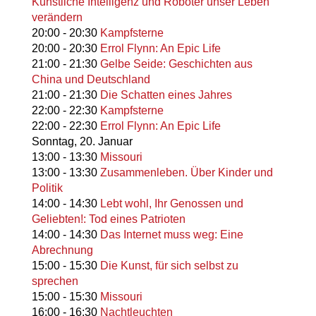
Künstliche Intelligenz und Roboter unser Leben
verändern
20:00
-
20:30
Kampfsterne
20:00
-
20:30
Errol Flynn: An Epic Life
21:00
-
21:30
Gelbe Seide: Geschichten aus
China und Deutschland
21:00
-
21:30
Die Schatten eines Jahres
22:00
-
22:30
Kampfsterne
22:00
-
22:30
Errol Flynn: An Epic Life
Sonntag,
20. Januar
13:00
-
13:30
Missouri
13:00
-
13:30
Zusammenleben. Über Kinder und
Politik
14:00
-
14:30
Lebt wohl, Ihr Genossen und
Geliebten!: Tod eines Patrioten
14:00
-
14:30
Das Internet muss weg: Eine
Abrechnung
15:00
-
15:30
Die Kunst, für sich selbst zu
sprechen
15:00
-
15:30
Missouri
16:00
-
16:30
Nachtleuchten