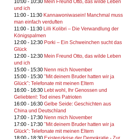
10:00
-
10:30
Mein Freund Otto, das wilde Leben
und ich
11:00
-
11:30
Kannawoniwasein! Manchmal muss
man einfach verduften
11:00
-
11:30
Lilli Kolibri – Die Verwandlung der
Königspalmen
12:00
-
12:30
Porki – Ein Schweinchen sucht das
Glück
12:00
-
12:30
Mein Freund Otto, das wilde Leben
und ich
15:00
-
15:30
Nenn mich November
15:00
-
15:30
"Mit deinem Bruder hatten wir ja
Glück": Telefonate mit meinen Eltern
16:00
-
16:30
Lebt wohl, Ihr Genossen und
Geliebten!: Tod eines Patrioten
16:00
-
16:30
Gelbe Seide: Geschichten aus
China und Deutschland
17:00
-
17:30
Nenn mich November
17:00
-
17:30
"Mit deinem Bruder hatten wir ja
Glück": Telefonate mit meinen Eltern
18:00
-
18:30
Existenzkrise der Demokratie - Zur