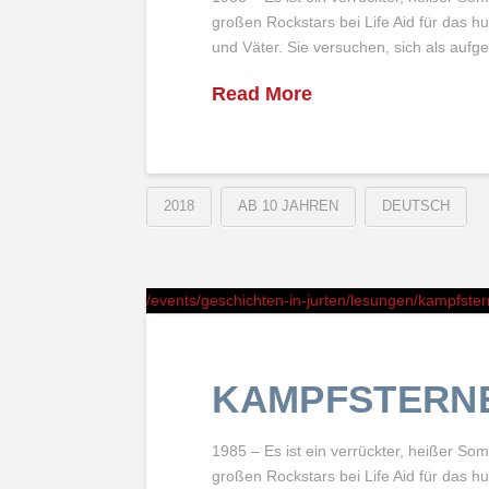
großen Rockstars bei Life Aid für das h
und Väter. Sie versuchen, sich als aufg
Read More
2018
AB 10 JAHREN
DEUTSCH
/events/geschichten-in-jurten/lesungen/kampfster
KAMPFSTERN
1985 – Es ist ein verrückter, heißer S
großen Rockstars bei Life Aid für das h