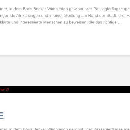
ommer, in dem Boris Becker Wimbledon gewinnt, vier Passagierflugzeuge
ungernde Afrika singen und in einer Siedlung am Rand der Stadt, drei 
eklärte und interessierte Menschen zu beweisen, die das richtige …
ne-2/
E
ommer, in dem Boris Becker Wimbledon gewinnt, vier Passagierflugzeuge