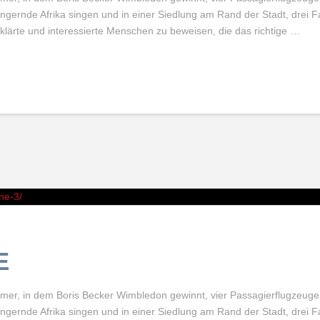
ungernde Afrika singen und in einer Siedlung am Rand der Stadt, drei 
eklärte und interessierte Menschen zu beweisen, die das richtige …
ne-3/
E
ommer, in dem Boris Becker Wimbledon gewinnt, vier Passagierflugzeuge
ungernde Afrika singen und in einer Siedlung am Rand der Stadt, drei 