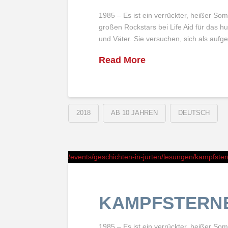
1985 – Es ist ein verrückter, heißer S
großen Rockstars bei Life Aid für das h
und Väter. Sie versuchen, sich als aufg
Read More
2018
AB 10 JAHREN
DEUTSCH
/events/geschichten-in-jurten/lesungen/kampfster
KAMPFSTERN
1985 – Es ist ein verrückter, heißer S