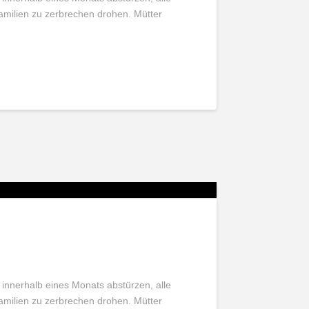
Familien zu zerbrechen drohen. Mütter
 innerhalb eines Monats abstürzen, alle
Familien zu zerbrechen drohen. Mütter