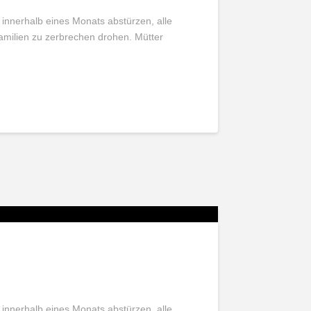
 innerhalb eines Monats abstürzen, alle
Familien zu zerbrechen drohen. Mütter
 innerhalb eines Monats abstürzen, alle