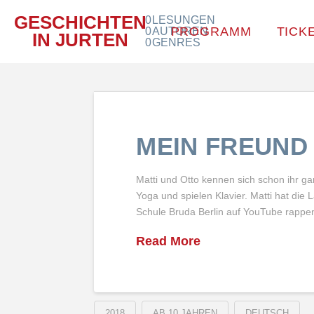
GESCHICHTEN
0
LESUNGEN
PROGRAMM
TICK
0
AUTOREN
IN JURTEN
0
GENRES
MEIN FREUND 
Matti und Otto kennen sich schon ihr g
Yoga und spielen Klavier. Matti hat die
Schule Bruda Berlin auf YouTube rappe
Read More
2018
AB 10 JAHREN
DEUTSCH